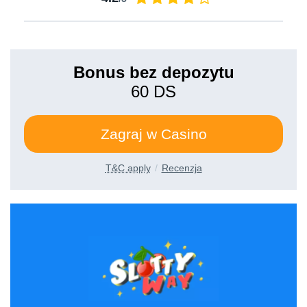
Bonus bez depozytu
60 DS
Zagraj w Casino
T&C apply
Recenzja