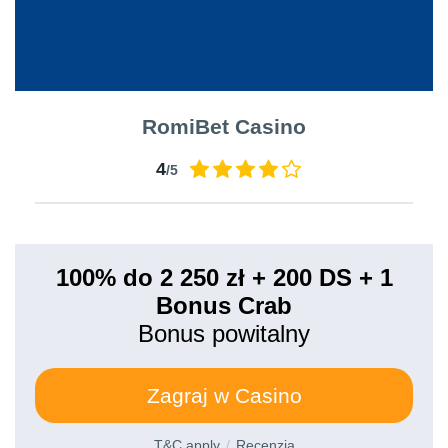
RomiBet Casino
4
/5
100% do 2 250 zł + 200 DS + 1
Bonus Crab
Bonus powitalny
Zagraj w Casino
T&C apply
Recenzja