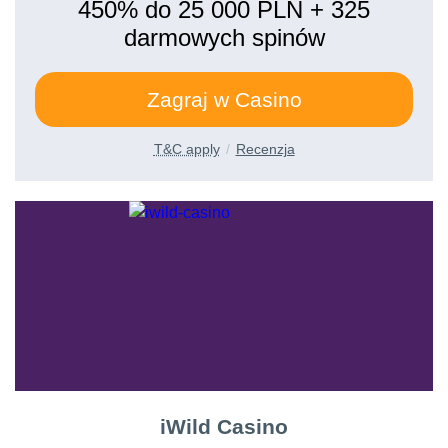
450% do 25 000 PLN + 325
darmowych spinów
Zagraj w Casino
T&C apply
Recenzja
iWild Casino