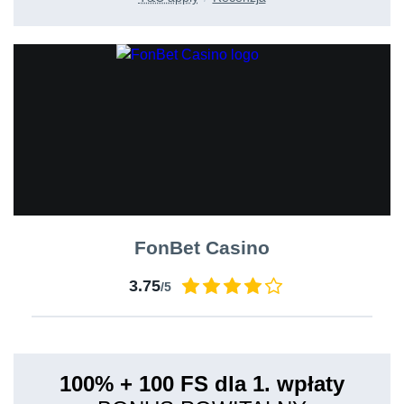
FonBet Casino
3.75
/5
100% + 100 FS dla 1. wpłaty