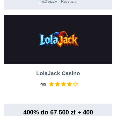
T&C apply
Recenzja
LolaJack Casino
4
/5
400% do 67 500 zł + 400