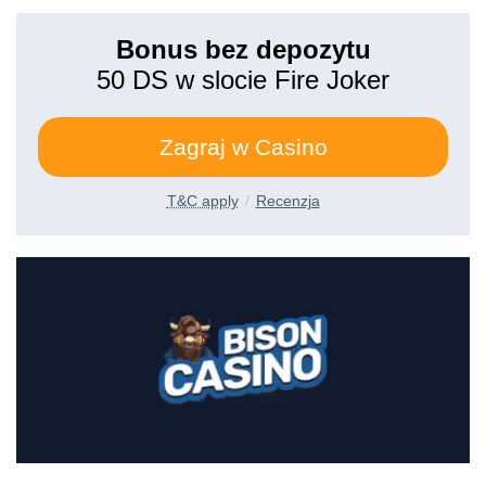
Bonus bez depozytu
50 DS w slocie Fire Joker
Zagraj w Casino
T&C apply
Recenzja