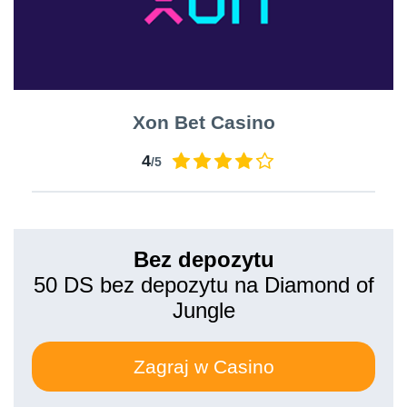
Xon Bet Casino
4
/5
Bez depozytu
50 DS bez depozytu na Diamond of
Jungle
Zagraj w Casino