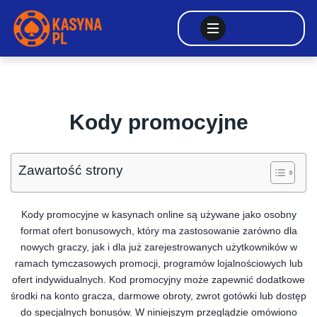
Kody promocyjne
Zawartość strony
Kody promocyjne w kasynach online są używane jako osobny
format ofert bonusowych, który ma zastosowanie zarówno dla
nowych graczy, jak i dla już zarejestrowanych użytkowników w
ramach tymczasowych promocji, programów lojalnościowych lub
ofert indywidualnych. Kod promocyjny może zapewnić dodatkowe
środki na konto gracza, darmowe obroty, zwrot gotówki lub dostęp
do specjalnych bonusów. W niniejszym przeglądzie omówiono