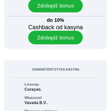
Zdobądź bonus
do 10%
Cashback od kasyna
Zdobądź bonus
CHARAKTERYSTYKA KASYNA
Licencja
Curaçao.
Właściciel
Vavada B.V..