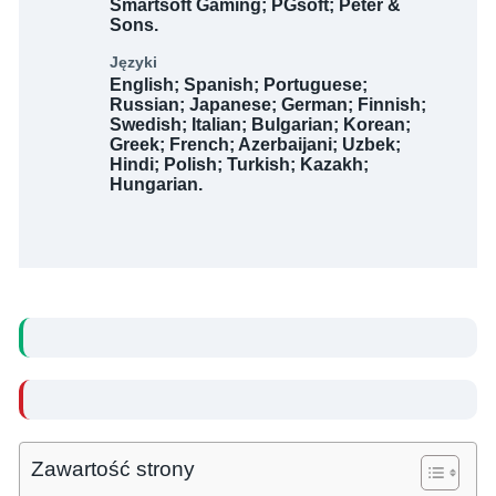
Smartsoft Gaming
;
PGsoft
;
Peter &
Sons
.
Języki
English
;
Spanish
;
Portuguese
;
Russian
;
Japanese
;
German
;
Finnish
;
Swedish
;
Italian
;
Bulgarian
;
Korean
;
Greek
;
French
;
Azerbaijani
;
Uzbek
;
Hindi
;
Polish
;
Turkish
;
Kazakh
;
Hungarian
.
Zawartość strony