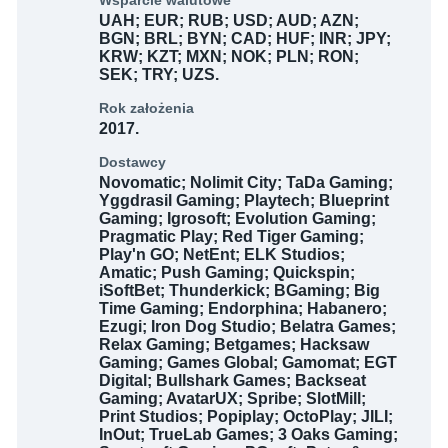
Wsparcie walutowe
UAH
;
EUR
;
RUB
;
USD
;
AUD
;
AZN
;
BGN
;
BRL
;
BYN
;
CAD
;
HUF
;
INR
;
JPY
;
KRW
;
KZT
;
MXN
;
NOK
;
PLN
;
RON
;
SEK
;
TRY
;
UZS
.
Rok założenia
2017.
Dostawcy
Novomatic
;
Nolimit City
;
TaDa Gaming
;
Yggdrasil Gaming
;
Playtech
;
Blueprint
Gaming
;
Igrosoft
;
Evolution Gaming
;
Pragmatic Play
;
Red Tiger Gaming
;
Play'n GO
;
NetEnt
;
ELK Studios
;
Amatic
;
Push Gaming
;
Quickspin
;
iSoftBet
;
Thunderkick
;
BGaming
;
Big
Time Gaming
;
Endorphina
;
Habanero
;
Ezugi
;
Iron Dog Studio
;
Belatra Games
;
Relax Gaming
;
Betgames
;
Hacksaw
Gaming
;
Games Global
;
Gamomat
;
EGT
Digital
;
Bullshark Games
;
Backseat
Gaming
;
AvatarUX
;
Spribe
;
SlotMill
;
Print Studios
;
Popiplay
;
OctoPlay
;
JILI
;
InOut
;
TrueLab Games
;
3 Oaks Gaming
;