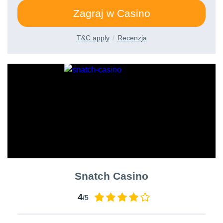
Zagraj w Casino
T&C apply
Recenzja
Snatch Casino
4
/5