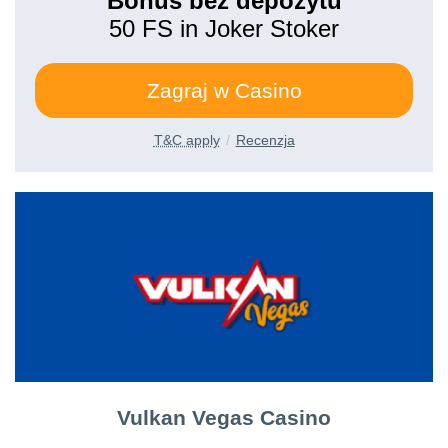
Bonus bez depozytu
50 FS in Joker Stoker
Zagraj w Casino
T&C apply
Recenzja
Vulkan Vegas Casino