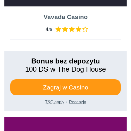
Vavada Casino
4
/5
Bonus bez depozytu
100 DS w The Dog House
Zagraj w Casino
T&C apply
Recenzja