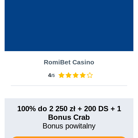
RomiBet Casino
4
/5
100% do 2 250 zł + 200 DS + 1
Bonus Crab
Bonus powitalny