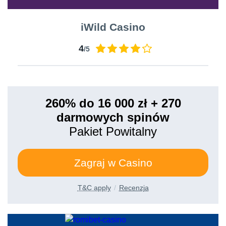
iWild Casino
4
/5
260% do 16 000 zł + 270
darmowych spinów
Pakiet Powitalny
Zagraj w Casino
T&C apply
Recenzja