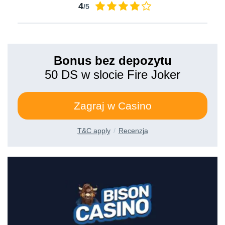
4
/5
Bonus bez depozytu
50 DS w slocie Fire Joker
Zagraj w Casino
T&C apply
Recenzja