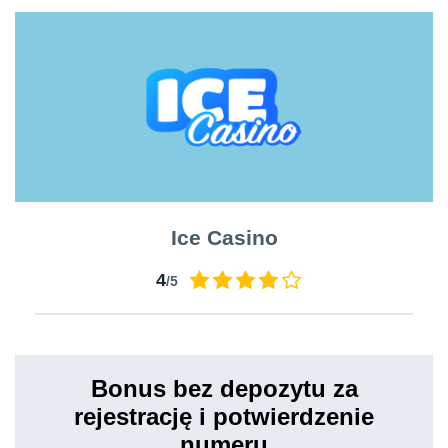
Ice Casino
4
/5
Bonus bez depozytu za
rejestrację i potwierdzenie
numeru