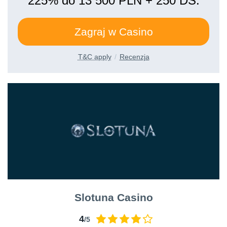
225% do 13 500 PLN + 250 DS.
Zagraj w Casino
T&C apply
Recenzja
Slotuna Casino
4
/5