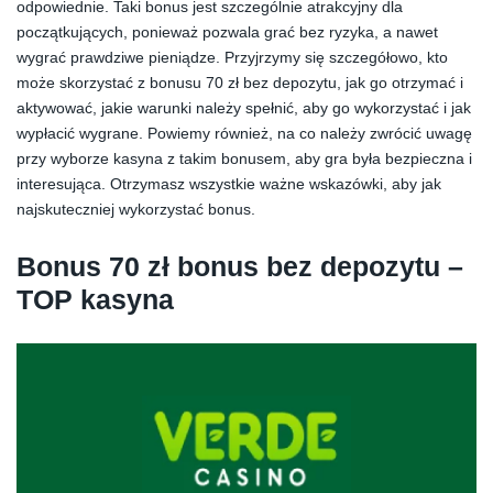
odpowiednie. Taki bonus jest szczególnie atrakcyjny dla
początkujących, ponieważ pozwala grać bez ryzyka, a nawet
wygrać prawdziwe pieniądze. Przyjrzymy się szczegółowo, kto
może skorzystać z bonusu 70 zł bez depozytu, jak go otrzymać i
aktywować, jakie warunki należy spełnić, aby go wykorzystać i jak
wypłacić wygrane. Powiemy również, na co należy zwrócić uwagę
przy wyborze kasyna z takim bonusem, aby gra była bezpieczna i
interesująca. Otrzymasz wszystkie ważne wskazówki, aby jak
najskuteczniej wykorzystać bonus.
Bonus 70 zł bonus bez depozytu –
TOP kasyna