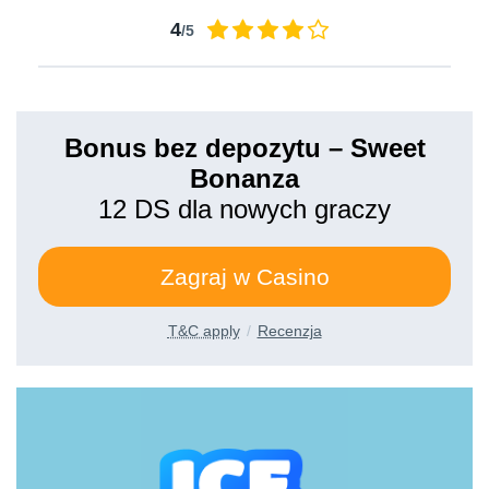
4
/5
Bonus bez depozytu – Sweet
Bonanza
12 DS dla nowych graczy
Zagraj w Casino
T&C apply
Recenzja