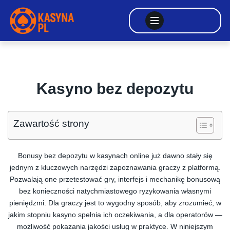
Kasyno bez depozytu
Zawartość strony
Bonusy bez depozytu w kasynach online już dawno stały się
jednym z kluczowych narzędzi zapoznawania graczy z platformą.
Pozwalają one przetestować gry, interfejs i mechanikę bonusową
bez konieczności natychmiastowego ryzykowania własnymi
pieniędzmi. Dla graczy jest to wygodny sposób, aby zrozumieć, w
jakim stopniu kasyno spełnia ich oczekiwania, a dla operatorów —
możliwość pokazania jakości usług w praktyce. W niniejszym