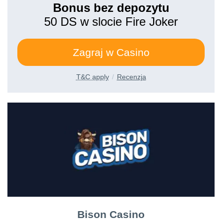
Bonus bez depozytu
50 DS w slocie Fire Joker
Zagraj w Casino
T&C apply
Recenzja
Bison Casino