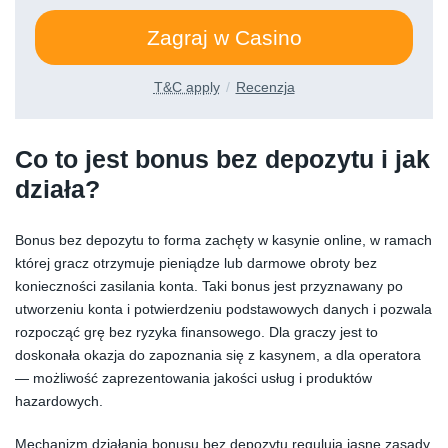
Zagraj w Casino
T&C apply
Recenzja
Co to jest bonus bez depozytu i jak
działa?
Bonus bez depozytu to forma zachęty w kasynie online, w ramach
której gracz otrzymuje pieniądze lub darmowe obroty bez
konieczności zasilania konta. Taki bonus jest przyznawany po
utworzeniu konta i potwierdzeniu podstawowych danych i pozwala
rozpocząć grę bez ryzyka finansowego. Dla graczy jest to
doskonała okazja do zapoznania się z kasynem, a dla operatora
— możliwość zaprezentowania jakości usług i produktów
hazardowych.
Mechanizm działania bonusu bez depozytu regulują jasne zasady.