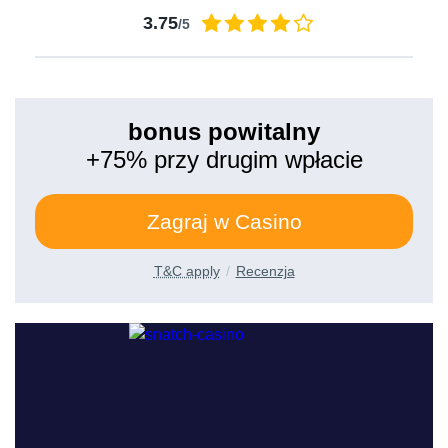
3.75
/5
bonus powitalny
+75% przy drugim wpłacie
Zagraj w Casino
T&C apply
Recenzja