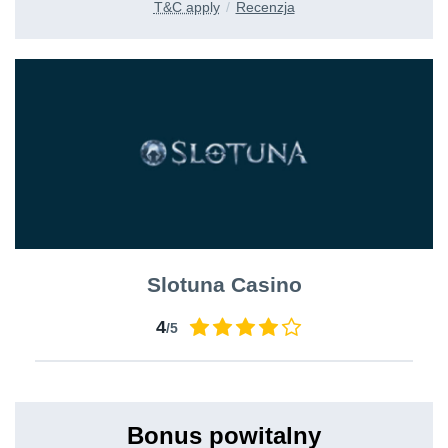
T&C apply
Recenzja
Slotuna Casino
4
/5
Bonus powitalny