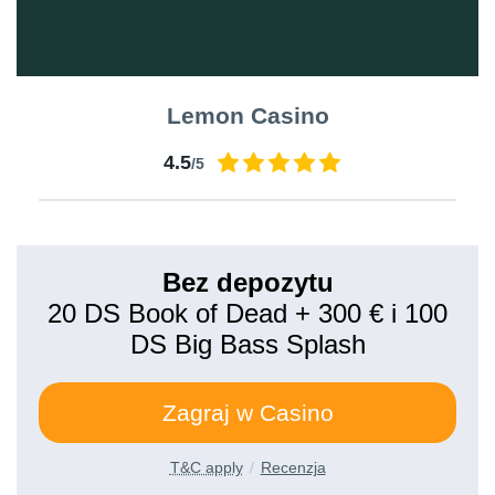
Lemon Casino
4.5
/5
Bez depozytu
20 DS Book of Dead + 300 € i 100
DS Big Bass Splash
Zagraj w Casino
T&C apply
Recenzja