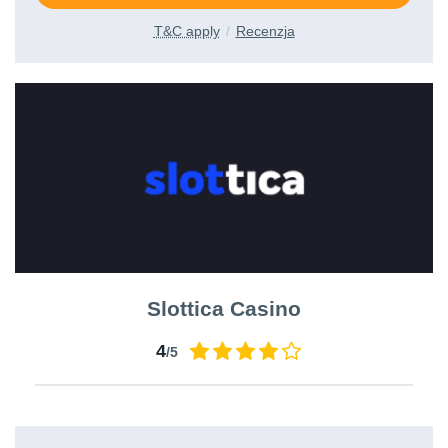
T&C apply
Recenzja
Slottica Casino
4
/5