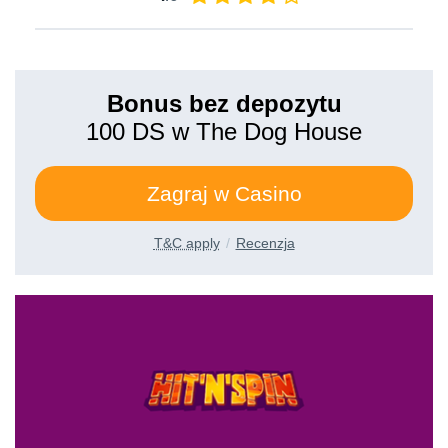
Bonus bez depozytu
100 DS w The Dog House
Zagraj w Casino
T&C apply
Recenzja