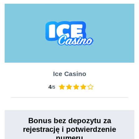
Ice Casino
4
/5
Bonus bez depozytu za
rejestrację i potwierdzenie
numeru