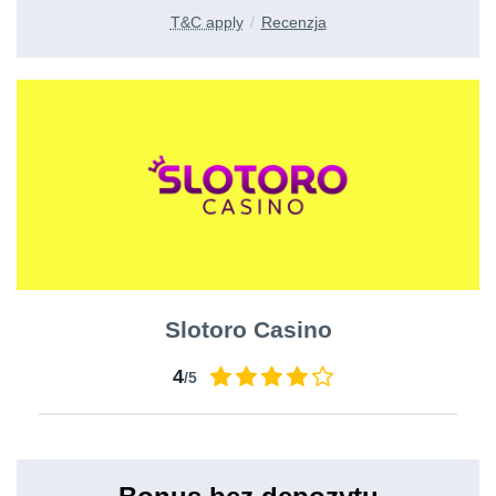
T&C apply
Recenzja
Slotoro Casino
4
/5