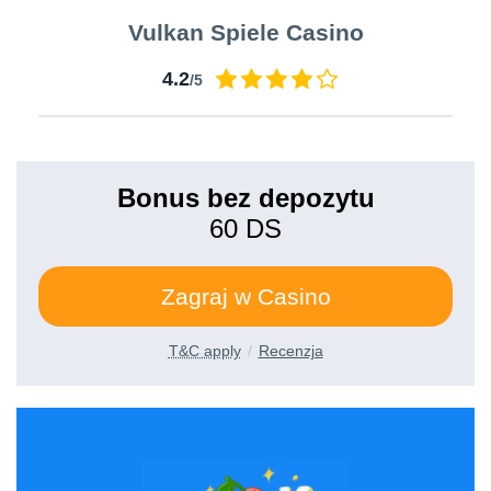
Vulkan Spiele Casino
4.2
/5
Bonus bez depozytu
60 DS
Zagraj w Casino
T&C apply
Recenzja