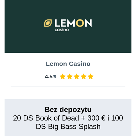
Lemon Casino
4.5
/5
Bez depozytu
20 DS Book of Dead + 300 € i 100
DS Big Bass Splash