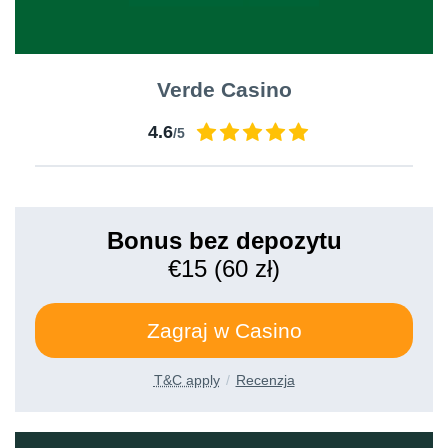
Verde Casino
4.6
/5
Bonus bez depozytu
€15 (60 zł)
Zagraj w Casino
T&C apply
Recenzja