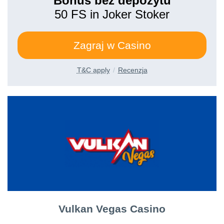
Bonus bez depozytu
50 FS in Joker Stoker
Zagraj w Casino
T&C apply
Recenzja
Vulkan Vegas Casino