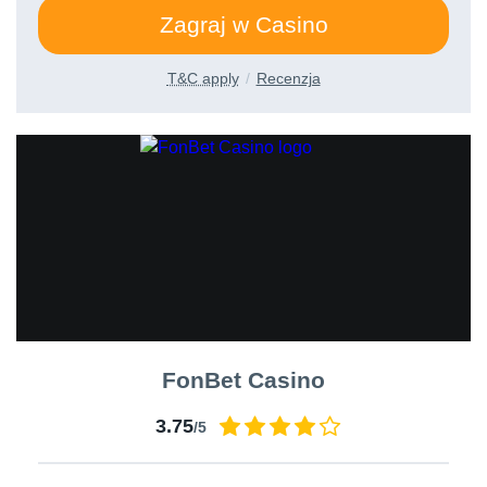
Zagraj w Casino
T&C apply
Recenzja
FonBet Casino
3.75
/5