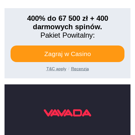
400% do 67 500 zł + 400
darmowych spinów.
Pakiet Powitalny:
Zagraj w Casino
T&C apply
Recenzja