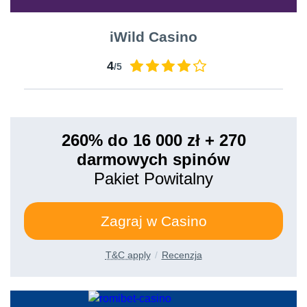
iWild Casino
4
/5
260% do 16 000 zł + 270
darmowych spinów
Pakiet Powitalny
Zagraj w Casino
T&C apply
Recenzja