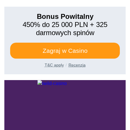
Bonus Powitalny
450% do 25 000 PLN + 325
darmowych spinów
Zagraj w Casino
T&C apply
Recenzja