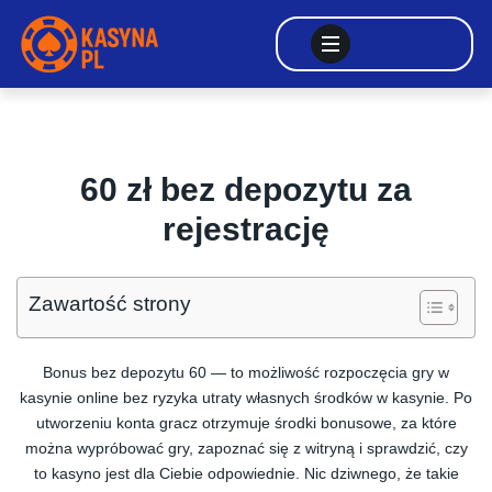
60 zł bez depozytu za
rejestrację
Zawartość strony
Bonus bez depozytu 60 — to możliwość rozpoczęcia gry w
kasynie online bez ryzyka utraty własnych środków w kasynie. Po
utworzeniu konta gracz otrzymuje środki bonusowe, za które
można wypróbować gry, zapoznać się z witryną i sprawdzić, czy
to kasyno jest dla Ciebie odpowiednie. Nic dziwnego, że takie