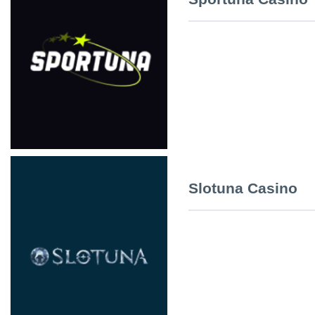
Slotuna Casino