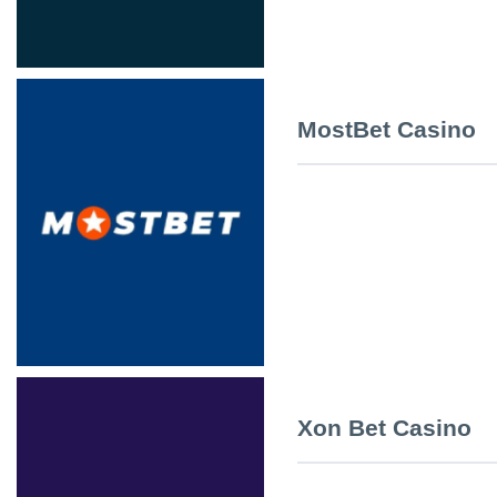
MostBet Casino
Xon Bet Casino