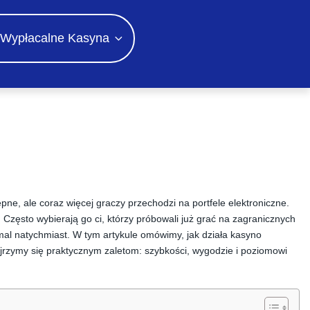
Wypłacalne Kasyna
pne, ale coraz więcej graczy przechodzi na portfele elektroniczne.
. Często wybierają go ci, którzy próbowali już grać na zagranicznych
mal natychmiast. W tym artykule omówimy, jak działa kasyno
yjrzymy się praktycznym zaletom: szybkości, wygodzie i poziomowi