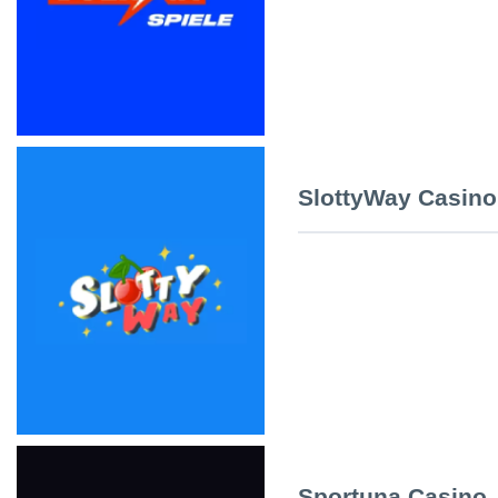
SlottyWay Casino
Sportuna Сasino