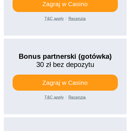
Zagraj w Casino
T&C apply
Recenzja
Bonus partnerski (gotówka)
30 zł bez depozytu
Zagraj w Casino
T&C apply
Recenzja