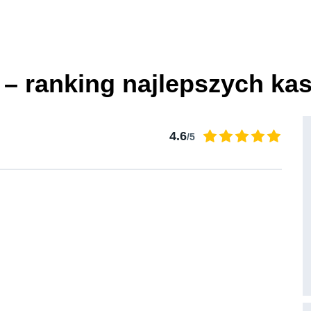
 – ranking najlepszych ka
4.6
/5