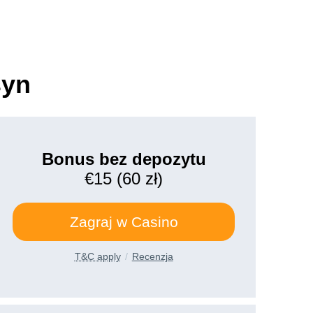
syn
Bonus bez depozytu
€15 (60 zł)
Zagraj w Casino
T&C apply
Recenzja