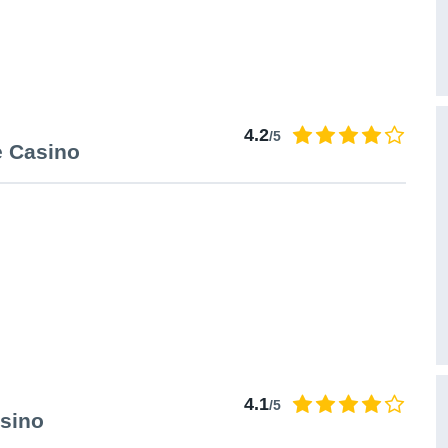
4.2
/5
e Casino
4.1
/5
sino