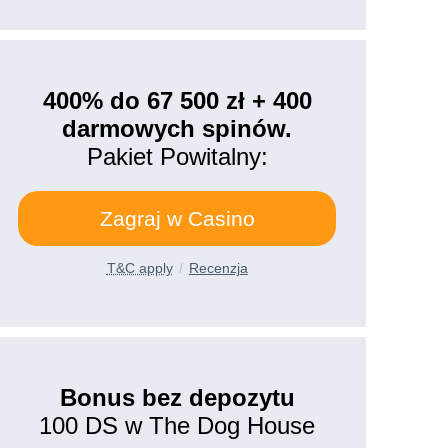
400% do 67 500 zł + 400
darmowych spinów.
Pakiet Powitalny:
Zagraj w Casino
T&C apply
Recenzja
Bonus bez depozytu
100 DS w The Dog House