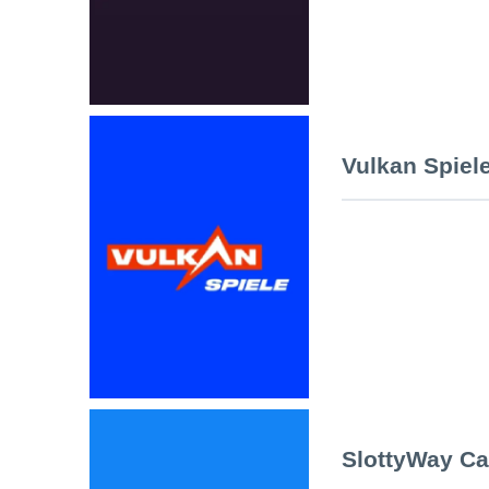
Vulkan Spiel
SlottyWay Ca