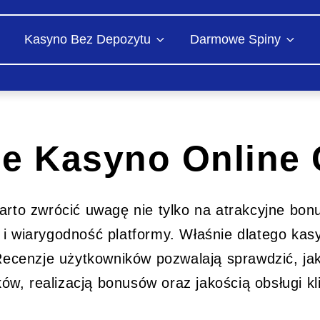
Kasyno Bez Depozytu
Darmowe Spiny
ie Kasyno Online 
arto zwrócić uwagę nie tylko na atrakcyjne bon
i wiarygodność platformy. Właśnie dlatego kasy
Recenzje użytkowników pozwalają sprawdzić, jak
ów, realizacją bonusów oraz jakością obsługi kl