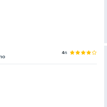
4
/5
no