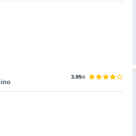
3.95
/5
sino