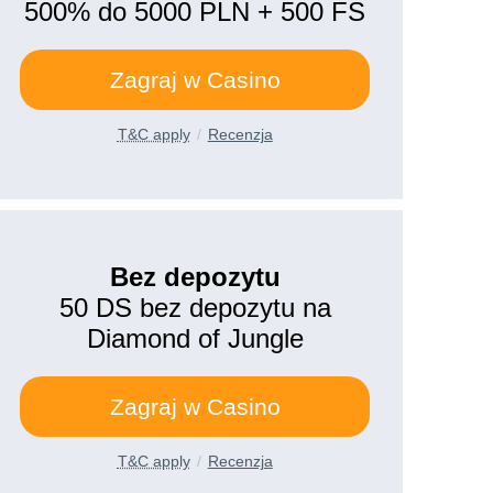
500% do 5000 PLN + 500 FS
Zagraj w Casino
T&C apply
Recenzja
Bez depozytu
50 DS bez depozytu na
Diamond of Jungle
Zagraj w Casino
T&C apply
Recenzja