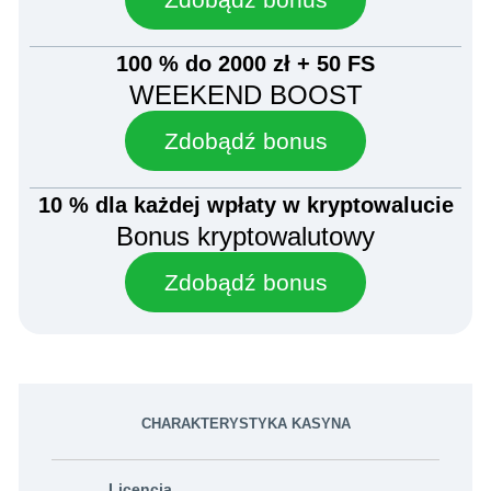
100 % do 2000 zł + 50 FS
WEEKEND BOOST
Zdobądź bonus
10 % dla każdej wpłaty w kryptowalucie
Bonus kryptowalutowy
Zdobądź bonus
CHARAKTERYSTYKA KASYNA
Licencja