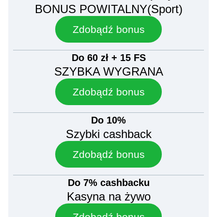
BONUS POWITALNY(Sport)
Zdobądź bonus
Do 60 zł + 15 FS
SZYBKA WYGRANA
Zdobądź bonus
Do 10%
Szybki cashback
Zdobądź bonus
Do 7% cashbacku
Kasyna na żywo
Zdobądź bonus